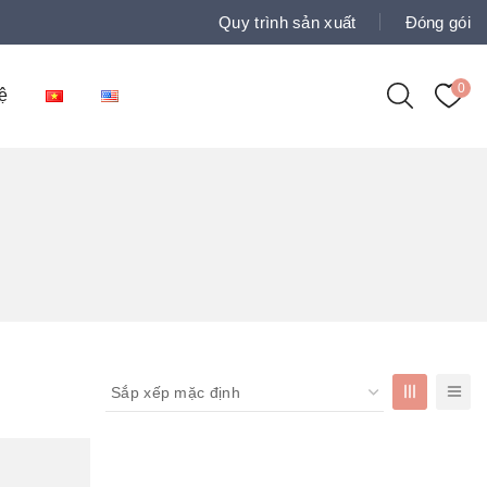
Quy trình sản xuất
Đóng gói
0
 Hệ